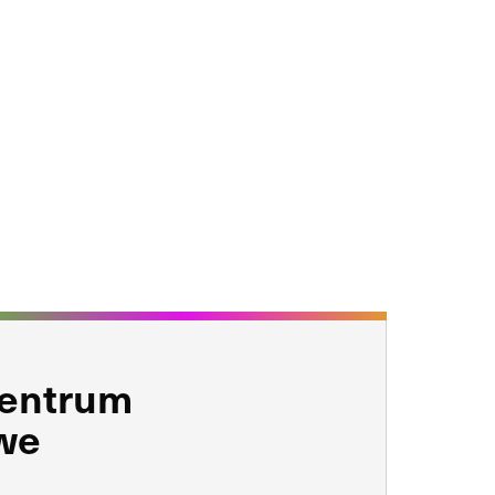
centrum
we