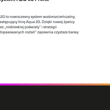
2G to nowoczesny system wodorozcieńczalny,
astępujący linię Aqua 2G. Dzięki nowej żywicy
ez „niebieskiej poświaty” i strategii
dopasowanych rozlań” zapewnia czystsze barwy
raz stałą świeżość komponentów.