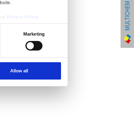
bsite.
 our
Privacy Policy
.
Marketing
Allow all