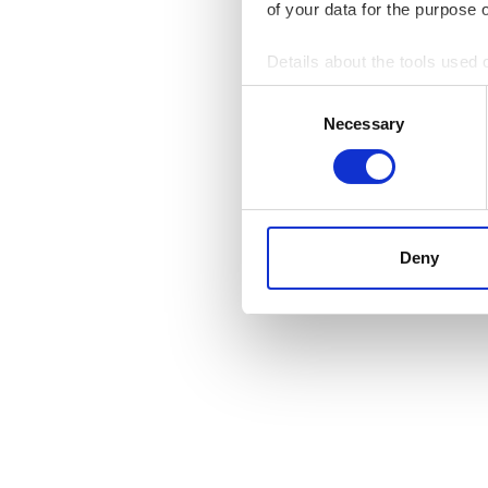
of your data for the purpose 
Details about the tools used 
Consent
Necessary
Selection
Deny