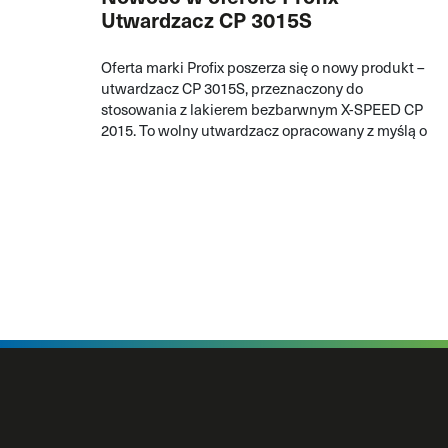
Utwardzacz CP 3015S
Oferta marki Profix poszerza się o nowy produkt –
utwardzacz CP 3015S, przeznaczony do
stosowania z lakierem bezbarwnym X-SPEED CP
2015. To wolny utwardzacz opracowany z myślą o
pracy w wyższych temperaturach, kiedy lakiernik
potrzebuje więcej czasu na ap