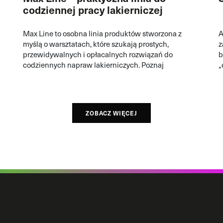
codziennej pracy lakierniczej
Max Line to osobna linia produktów stworzona z
A
myślą o warsztatach, które szukają prostych,
z
przewidywalnych i opłacalnych rozwiązań do
b
codziennych napraw lakierniczych. Poznaj
„
produkty MAX i sprawdź, gdzie najlepiej
o
wykorzystać je w procesie pracy.
ZOBACZ WIĘCEJ