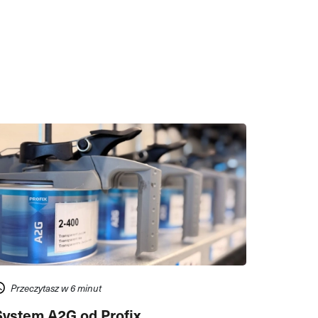
Przeczytasz w 6 minut
System A2G od Profix