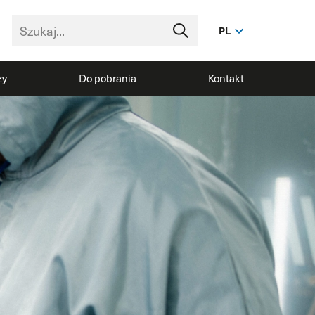
PL
zy
Do pobrania
Kontakt