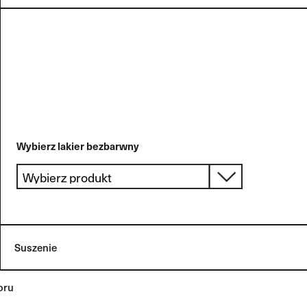
Wybierz lakier bezbarwny
Rodzaj
Wybrany
Grubość
Suszenie
Warstwa
warstwy
produkt
(μm)
loru