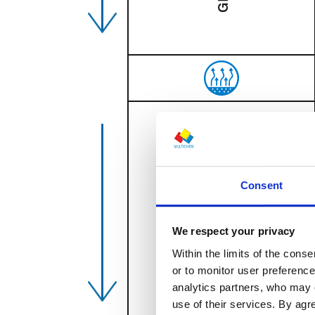
Y
P
O
D
K
Ł
A
D
W
Y
P
E
Ł
N
I
A
J
Ą
C
Consent
We respect your privacy
Within the limits of the cons
or to monitor user preferenc
analytics partners, who may 
use of their services. By ag