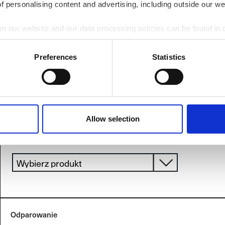
of personalising content and advertising, including outside our we
Rodzaj
Wybrany
Grubość
Odparowanie
Warstwa
warstwy
produkt
(μm)
on our website and our data processing policies can be found in
Preferences
Statistics
Allow selection
Wybierz system
Rodzaj
Wybrany
Grubość
Odparowanie
Warstwa
warstwy
produkt
(μm)