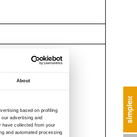
Dysza pistoletu
Ciśnienie robocze
(mm)
(bar)
About
vertising based on profiling
 our advertising and
y have collected from your
ring and automated processing