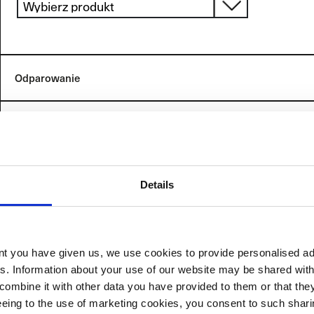
Rodzaj
Wybrany
Grubość
Odparowanie
Warstwa
warstwy
produkt
(μm)
Details
Wybierz podkład
ent you have given us, we use cookies to provide personalised ad
es. Information about your use of our website may be shared with
combine it with other data you have provided to them or that the
reeing to the use of marketing cookies, you consent to such sha