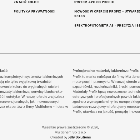
ZNAJDŹ KOLOR
SYSTEM A2G OD PROFIX
POLITYKA PRYWATNOŚCI
NOWOŚĆ W OFERCIE PROFIX – UTWARD
3016S
SPEKTROFOTOMETR A6 – PRECYZJA I S
akość
Profesjonalne materiały lakiernicze Prof
raz kompletnych systemów lakierniczych
Profix to marka należąca do firmy Multich
ją nie tylko wyjątkową trwałość i
motoryzacji i przemysłu. W naszej ofercie 
owanie koloru do oryginalnych odcieni
szpachlówki, rozcieńczalniki, środki pomoc
rsztaty lakiernicze, serwisy blacharsko-
Materiały Profix łączą nowoczesne technol
ć i estetykę. W naszej ofercie znajdziesz
estetycznych i profesjonalnych powłok laki
 konwencjonalnych, jak i nowoczesnych
zgodne z wymaganiami rynku europejskiego
zez ekspertów z firmy Multichem – lidera w
badawczo-rozwojowymi oferujemy receptur
Profix, stawiasz na jakość, precyzję i nowo
Wszelkie prawa zastrzeżone © 2026,
Multichem Sp. z o.o.
Created by
Jelly Solutions