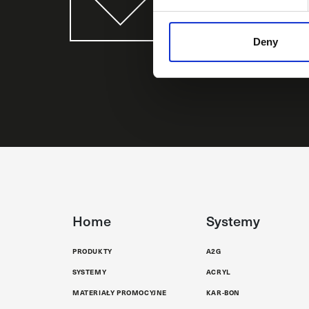
newsletter
Zyskaj przewagę, uzysk
Deny
naszych najnowszych p
Home
Systemy
PRODUKTY
A2G
SYSTEMY
ACRYL
MATERIAŁY PROMOCYJNE
KAR-BON