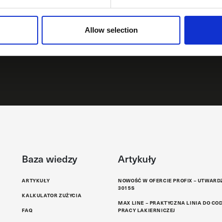
a
Administratorem
o.o. Przedmiotowe
ując dostęp do unikalnych informacji o
handlowych.
Allow selection
roduktach lakierniczych.
Masz prawo dostę
ZAPISZ
przetwarzania, us
zgody oraz złoże
informacje dotyc
wysyłką informac
prywatności.
Baza wiedzy
Artykuły
ARTYKUŁY
NOWOŚĆ W OFERCIE PROFIX – UTWARD
3015S
KALKULATOR ZUŻYCIA
MAX LINE – PRAKTYCZNA LINIA DO CO
FAQ
PRACY LAKIERNICZEJ