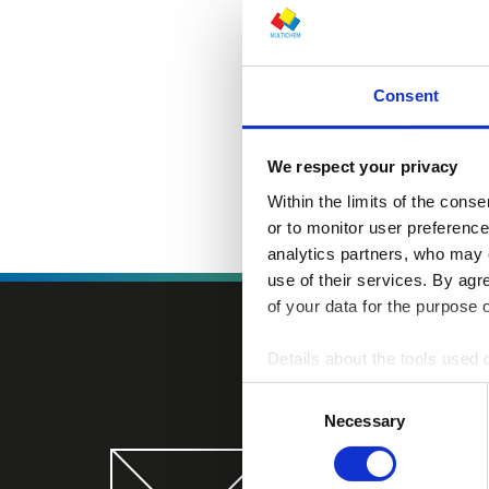
Pokrywka płask
Profesjonalna
Opakowanie (kartony)
Consent
We respect your privacy
Within the limits of the cons
or to monitor user preferenc
analytics partners, who may 
use of their services. By ag
of your data for the purpose 
Details about the tools used 
Consent
Necessary
Selection
Zapisz się