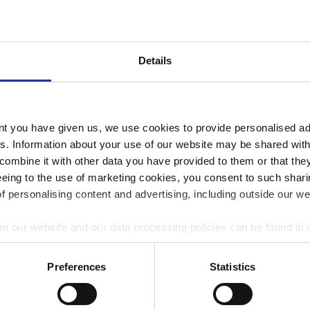
a -
: 1
Details
ent you have given us, we use cookies to provide personalised ad
es. Information about your use of our website may be shared with
combine it with other data you have provided to them or that the
reeing to the use of marketing cookies, you consent to such sha
of personalising content and advertising, including outside our we
on our website and our data processing policies can be found in
Preferences
Statistics
 do naszego
* Chcę otrzym
wskazany prze