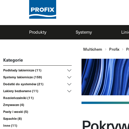
Produkty
Systemy
Lin
Multichem
Profix
P
Kategorie
Podkłady lakiernicze (11)
Systemy lakiernicze (159)
Dodatki do systemów (21)
Lakiery bezbarwne (11)
Rozcieńczalniki (11)
Zmywacze (4)
Pasty i woski (5)
Pokryw
Szpachle (8)
Inne (11)