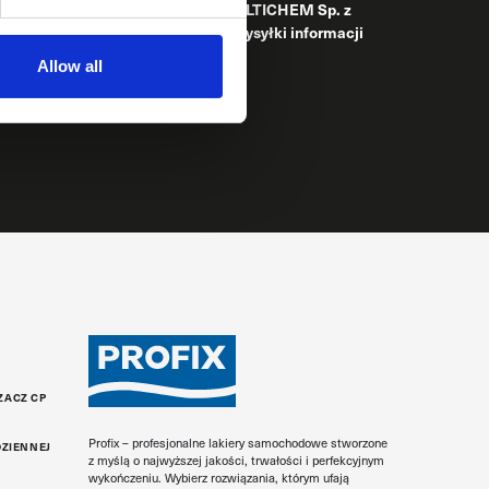
 Twoich danych osobowych jest MULTICHEM Sp. z
 dane będą przetwarzane w celu wysyłki informacji
Allow all
pu do danych, ich sprostowania, ograniczenia
 SIĘ !
unięcia, sprzeciwu, przenoszenia danych, cofnięcia
nia skargi do organu nadzorczego. Dodatkowe
zące przetwarzania Twoich danych w związku z
ji handlowych znajdziesz w naszej
Polityce
ZACZ CP
Profix – profesjonalne lakiery samochodowe stworzone
DZIENNEJ
z myślą o najwyższej jakości, trwałości i perfekcyjnym
wykończeniu. Wybierz rozwiązania, którym ufają