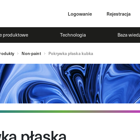
Logowanie
Rejestracja
ie produktowe
Technologia
Baza wied
rodukty
Non-paint
Pokrywka płaska kubka
ka płaska