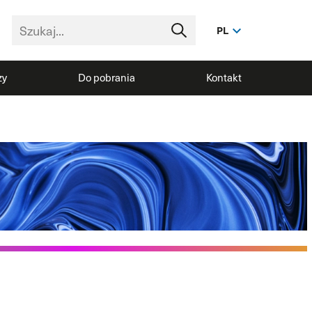
PL
zy
Do pobrania
Kontakt