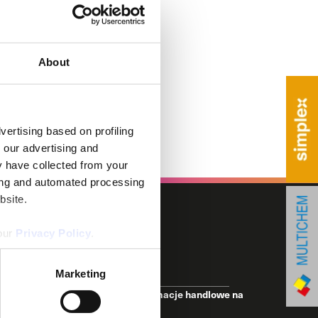
About
vertising based on profiling
 our advertising and
y have collected from your
ring and automated processing
bsite.
 our
Privacy Policy
.
Marketing
ywać od Multichem Sp. z o.o. informacje handlowe na
ze mnie adres e-mail.