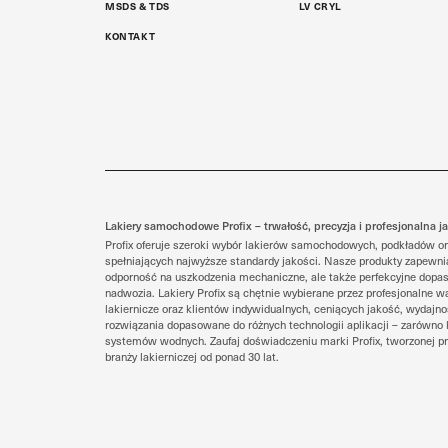
MSDS & TDS
LV CRYL
KONTAKT
Lakiery samochodowe Profix – trwałość, precyzja i profesjonalna j
Profix oferuje szeroki wybór lakierów samochodowych, podkładów o
spełniających najwyższe standardy jakości. Nasze produkty zapewnia
odporność na uszkodzenia mechaniczne, ale także perfekcyjne dopas
nadwozia. Lakiery Profix są chętnie wybierane przez profesjonalne wa
lakiernicze oraz klientów indywidualnych, ceniących jakość, wydajnoś
rozwiązania dopasowane do różnych technologii aplikacji – zarówno
systemów wodnych. Zaufaj doświadczeniu marki Profix, tworzonej pr
branży lakierniczej od ponad 30 lat.