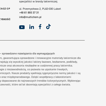
specjaliści w branży lakierniczej.
ZACZ CP
ul. Przemysłowa 2, PL62-030 Luboń
+48 61 893 37 31
info@multichem.pl
ZYBKOŚĆ
ix – sprawdzone rozwiązania dla wymagających
em, gwarantująca sprawdzone i innowacyjne materiały lakiernicze dla
znajdują się wysokiej jakości lakiery bazowe, bezbarwne, podkłady,
nicze oraz akcesoria niezbędne w codziennej pracy lakiernika.
ogie z niezawodnością, co pozwala na uzyskanie trwałych,
erniczych. Nasze produkty spełniają rygorystyczne normy jakości i są
 oraz międzynarodowego. Dzięki współpracy z laboratoriami
y dopasowane do najnowszych trendów kolorystycznych. Wybierając
czesność, które od lat doceniają specjaliści z całego świata.