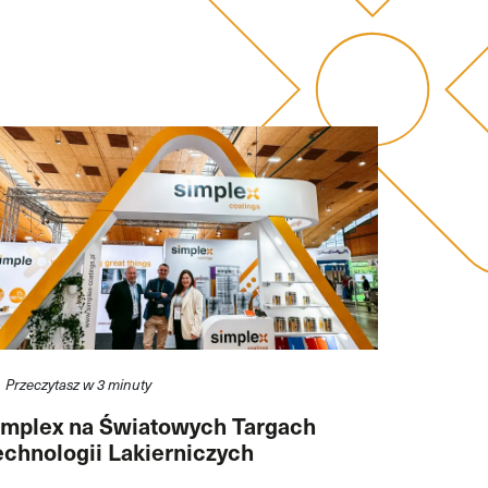
Przeczytasz w 3 minuty
implex na Światowych Targach
echnologii Lakierniczych
aintExpo 2024 w Karlsruhe