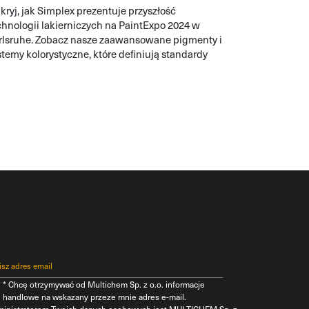
kryj, jak Simplex prezentuje przyszłość
chnologii lakierniczych na PaintExpo 2024 w
rlsruhe. Zobacz nasze zaawansowane pigmenty i
stemy kolorystyczne, które definiują standardy
anży.
* Chcę otrzymywać od Multichem Sp. z o.o. informacje
handlowe na wskazany przeze mnie adres e-mail.