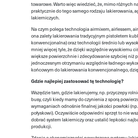
towarowe. Warto więc wiedzieć, że, mimo różnych n
praktycznie do tego samego rodzaju lakierowania, a
lakierniczych.
Na czym polega technologia airmixem, airlessem, ai
ona zalety lakierowania tradycyjnym pistoletem ku
konwencjonalna) oraz technologii średnio lub wyso
mniej więcej tyle, że dzięki względnie wysokiemu 
większe powierzchnie i zdecydowanie szybciej niż 
jednoczesnym otrzymaniu względnie ładnego wykoń
końcowym do lakierowania konwencjonalnego, dzięki
Gdzie najlepiej zastosować tę technologię?
Wszędzie tam, gdzie lakierujemy, np. przyczepy rolni
busy, czyli kiedy mamy do czynienia z sporą powier
wymaganiach odnośnie finalnej jakości powłoki (np
połyskowi). Oczywiście odpowiedni sprzęt to nie wsz
dobrać system lakierniczy oraz ustalić lepkości najb
produkcji.
Zdanie o ekonomiczności powyższego systemu lakie