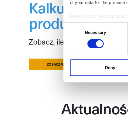
Kalkulator zuży
of your data for the purpose 
produktów Sim
Details about the tools used 
Consent
Necessary
Selection
Zobacz, ile potrzebujesz litró
ZOBACZ WIĘCEJ
Deny
Aktualnoś