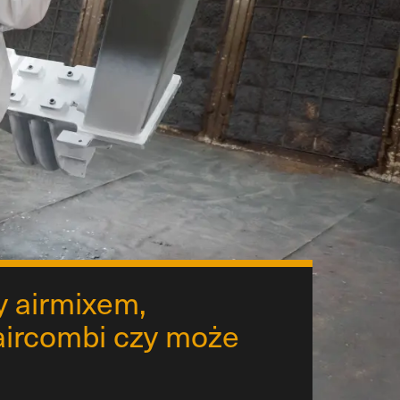
y airmixem,
aircombi czy może