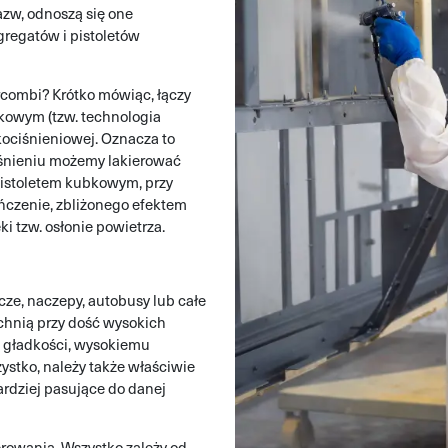
azw, odnoszą się one
gregatów i pistoletów
rcombi? Krótko mówiąc, łączy
bkowym (tzw. technologia
kociśnieniowej. Oznacza to
ciśnieniu możemy lakierować
pistoletem kubkowym, przy
czenie, zbliżonego efektem
 tzw. osłonie powietrza.
cze, naczepy, autobusy lub całe
zchnią przy dość wysokich
. gładkości, wysokiemu
ystko, należy także właściwie
ardziej pasujące do danej
rowania. Wszystko zależy od