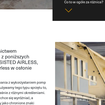
Co to w ogóle za różnica?
rnictwem
 z poniższych
SSISTED AIRLESS,
rless w osłonie
rowania z wykorzystaniem pomp
 używamy tego typu sprzętu to,
śnie z różnymi określeniami.
chce się wyróżniać, a
y jako chronione znaki