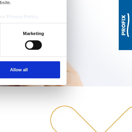
bsite.
 our
Privacy Policy
.
Marketing
Allow all