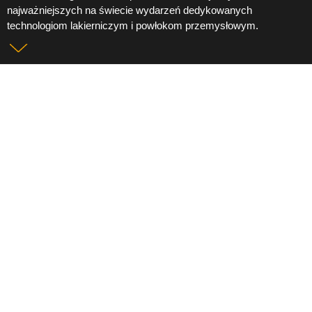
najważniejszych na świecie wydarzeń dedykowanych
technologiom lakierniczym i powłokom przemysłowym.
Multichem
Simplex
PaintExpo w Karlsruhe: dziękujemy
za spotkania i wspólnie spędzony
czas!
W dniach
14–17 kwietnia 2026
roku marka
Simplex
była obecna
na targach
PaintExpo
w Karlsruhe – jednym z najważniejszych
na świecie wydarzeń dedykowanych technologiom lakierniczym i
powłokom przemysłowym. Czterodniowe spotkanie branży
zgromadziło producentów, dystrybutorów oraz ekspertów z
całego świata, tworząc przestrzeń do wymiany doświadczeń i
prezentacji najnowszych rozwiązań.