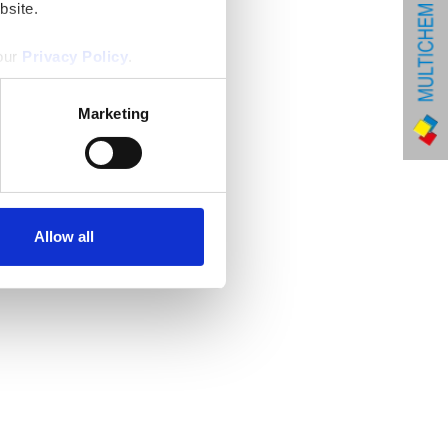
bsite.
 our
Privacy Policy
.
Marketing
Allow all