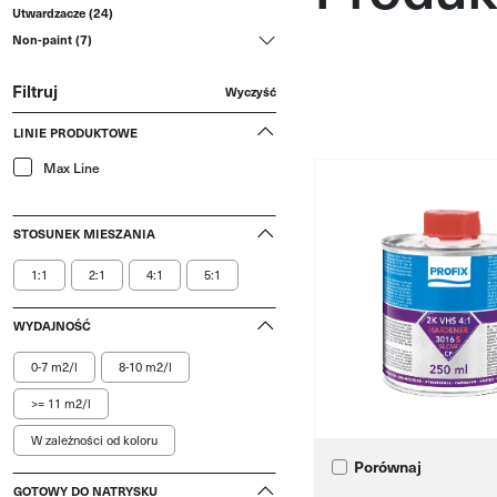
Utwardzacze (24)
Non-paint (7)
Filtruj
Wyczyść
LINIE PRODUKTOWE
Max Line
STOSUNEK MIESZANIA
1:1
2:1
4:1
5:1
WYDAJNOŚĆ
0-7 m2/l
8-10 m2/l
>= 11 m2/l
W zależności od koloru
Porównaj
GOTOWY DO NATRYSKU