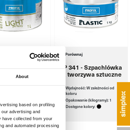
naj
Porównaj
9 - Szpachlówka
CP 341 - Szpachlówka
poliestrowa
na tworzywa sztuczne
About
ość: W zależności od
Wydajność: W zależności od
koloru
nie (litry): 1
Opakowanie (kilogramy): 1
vertising based on profiling
ne kolory:
Dostępne kolory:
 our advertising and
y have collected from your
ring and automated processing