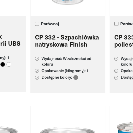
Porównaj
Porów
k
CP 332 - Szpachlówka
CP 33
rii UBS
natryskowa Finish
polie
y): 1
Wydajność: W zależności od
Wydajn
koloru
koloru
Opakowanie (kilogramy): 1
Opakow
Dostępne kolory:
Dostęp