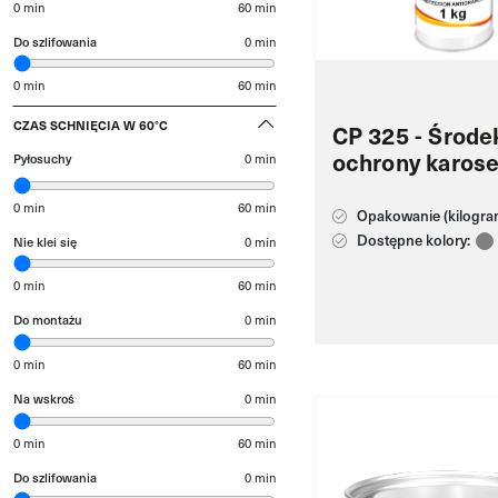
0 min
60 min
Do szlifowania
0
min
0 min
60 min
CZAS SCHNIĘCIA W 60°C
CP 325 - Środe
ochrony karose
Pyłosuchy
0
min
0 min
60 min
Opakowanie (kilogram
Dostępne kolory:
Nie klei się
0
min
0 min
60 min
Do montażu
0
min
0 min
60 min
Na wskroś
0
min
0 min
60 min
Do szlifowania
0
min