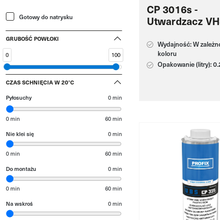
CP 3016s -
Gotowy do natrysku
Utwardzacz V
Wolny
GRUBOŚĆ POWŁOKI
Wydajność: W zależn
koloru
0
100
Opakowanie (litry): 0.
CZAS SCHNIĘCIA W 20°C
Pyłosuchy
0
min
0 min
60 min
Nie klei się
0
min
0 min
60 min
Do montażu
0
min
0 min
60 min
Na wskroś
0
min