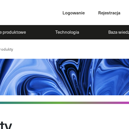
Logowanie
Rejestracja
ie produktowe
Technologia
Baza wied
rodukty
ty