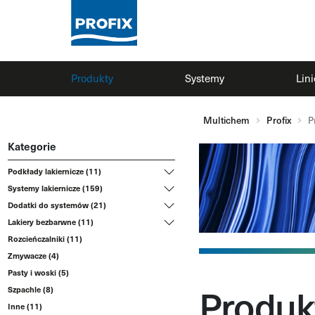
Produkty
Systemy
Lin
Multichem
Profix
P
Kategorie
Podkłady lakiernicze (11)
Systemy lakiernicze (159)
Dodatki do systemów (21)
Lakiery bezbarwne (11)
Rozcieńczalniki (11)
Zmywacze (4)
Pasty i woski (5)
Produk
Szpachle (8)
Inne (11)