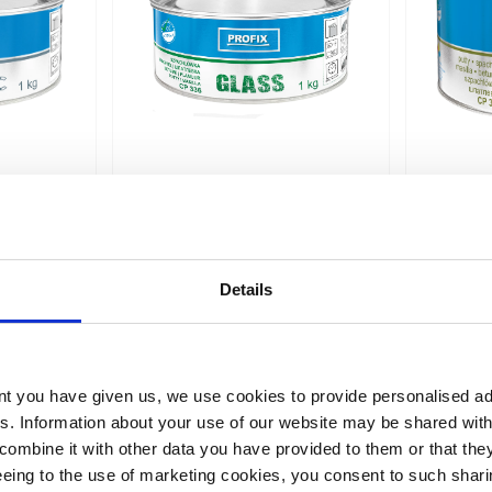
Porównaj
Porów
chlówka
CP 336 - Szpachlówka
CP 33
talic
z włóknem szklanym
lekka 
Details
ości od
Wydajność: W zależności od
Wydajn
koloru
koloru
y): 1, 2
Opakowanie (kilogramy): 1, 1.8
Opakowa
ent you have given us, we use cookies to provide personalised ad
Dostępne kolory:
Dostęp
es. Information about your use of our website may be shared with
combine it with other data you have provided to them or that the
reeing to the use of marketing cookies, you consent to such sha