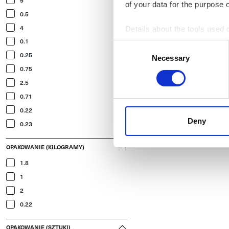
of your data for the purpose 
0.5
4
Details about the tools used 
0.1
Consent
0.25
Necessary
Selection
0.75
2.5
0.71
0.22
Deny
0.23
OPAKOWANIE (KILOGRAMY)
1.8
1
2
0.22
OPAKOWANIE (SZTUKI)