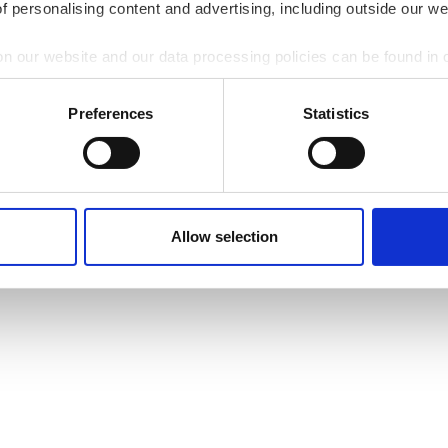
of personalising content and advertising, including outside our we
z
23
on our website and our data processing policies can be found in
Preferences
Statistics
Allow selection