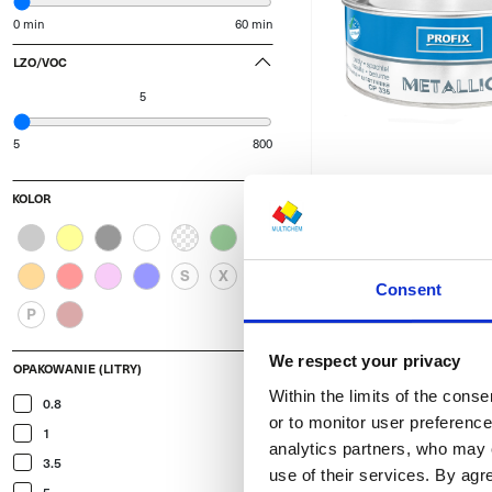
0 min
60 min
LZO/VOC
5
5
800
KOLOR
Porównaj
CP 335 - Szpa
S
X
poliestrowa Me
Consent
P
Wydajność: W zależn
koloru
We respect your privacy
OPAKOWANIE (LITRY)
Opakowanie (kilogram
Within the limits of the cons
Dostępne kolory:
S
0.8
or to monitor user preferenc
1
analytics partners, who may 
3.5
use of their services. By ag
5