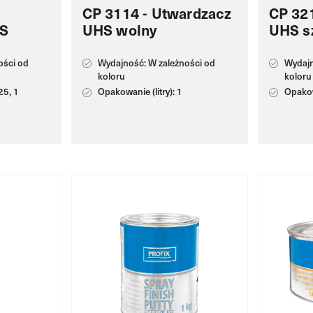
CP 3114 - Utwardzacz
CP 32
HS
UHS wolny
UHS s
ości od
Wydajność: W zależności od
Wydajn
koloru
koloru
25, 1
Opakowanie (litry): 1
Opakowa