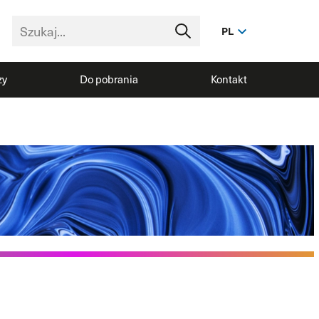
PL
zy
Do pobrania
Kontakt