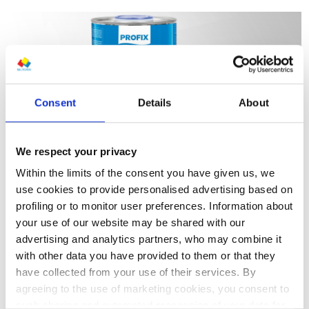
Consent
Details
About
We respect your privacy
Within the limits of the consent you have given us, we
use cookies to provide personalised advertising based on
profiling or to monitor user preferences. Information about
02.09.2025 11:33:15
your use of our website may be shared with our
advertising and analytics partners, who may combine it
Przeczytasz w 3 minuty
with other data you have provided to them or that they
Nowość w ofercie Profix – Utwardzacz CP 3016S
have collected from your use of their services. By
agreeing to the use of marketing cookies, you consent to
such sharing and automated processing of your data for