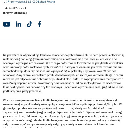
ul. Przemysłowa 2 62-030 Luboń Polska
+48 61 893 37 31
info@multichem.pl
Na przestrzeni lat produkcja lakierów samochodowych w firmie Multichem przeszła olbrzymią
metamorfozę pod względem unowocześnienia i dostosowania artykułów lakierniczych do
obecnych wymagań i oczekiwań. W szczególności można to dostrzec na przykładzie trwałości
oraz innowacyjności zastosowanych rozwiązań. Naszym założeniem jest dostarczanie chemii
samochodowej, która będzie idealnie wpisywać się w potrzeby użytkowników. W tym celu
opracowaliśmy szerokie spectrum produktów do wszystkich rodzajów karoserii, dzięki czemu
możliwe jest odpowiednie dobranie artykułu do koloru auta. Do zaproponowania mamy oprócz
wcześniej wspomnianych utwardzaczy oraz rozcieńczalników motocyklowe i samochodowe
lakiery akrylowe, bezbarwne czy też w sprayu. Ponadto na wyróżnienie zasługują także liczne
podkłady oraz pasty polerskie.
Wraz z rozwojem naszej firmy, Multichem jako producent chemii samochodowej stworzył
również serię artykułów dedykowanych przemysłowi, która występuje pod marką Simplex. W
gronie tych produktów znalazły się rozwiązania o dużej efektywności, stabilności oraz
zapewniające odpowiednią ergonomię podejmowanych działań. Są one dostosowane do całego
procesu produkcji lakierniczej, począwszy od przygotowania powierzchni, a skończywszy na
otrzymaniu końcowego efektu. Multichem jako producent lakierów przemysłowych stara się
cały czas rozwijać wszystkie swoje artykuły, by spełniały one oczekiwania klientów oraz