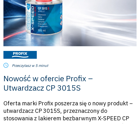
Przeczytasz w 5 minut
Nowość w ofercie Profix –
Utwardzacz CP 3015S
Oferta marki Profix poszerza się o nowy produkt –
utwardzacz CP 3015S, przeznaczony do
stosowania z lakierem bezbarwnym X-SPEED CP
2015. To wolny utwardzacz opracowany z myślą o
pracy w wyższych temperaturach, kiedy lakiernik