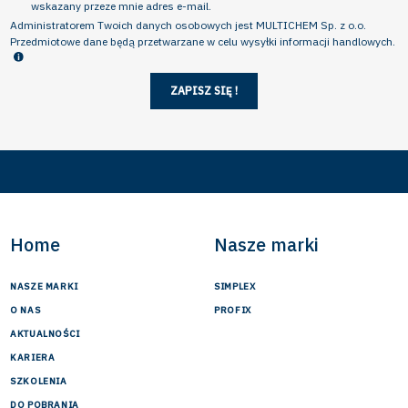
wskazany przeze mnie adres e-mail.
Administratorem Twoich danych osobowych jest MULTICHEM Sp. z o.o.
Przedmiotowe dane będą przetwarzane w celu wysyłki informacji handlowych.
Masz prawo dostępu do danych, ich sprostowania, ograniczenia przetwarzania,
usunięcia, sprzeciwu, przenoszenia danych, cofnięcia zgody oraz złożenia skargi do
ZAPISZ SIĘ !
organu nadzorczego. Dodatkowe informacje dotyczące przetwarzania Twoich danych w
związku z wysyłką informacji handlowych znajdziesz w naszej Polityce prywatności.
Home
Nasze marki
NASZE MARKI
SIMPLEX
O NAS
PROFIX
AKTUALNOŚCI
KARIERA
SZKOLENIA
DO POBRANIA