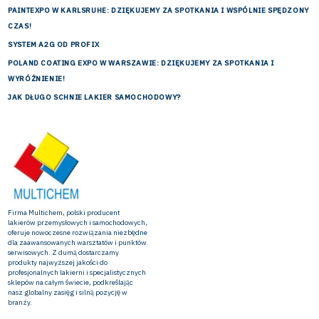
PAINTEXPO W KARLSRUHE: DZIĘKUJEMY ZA SPOTKANIA I WSPÓLNIE SPĘDZONY
CZAS!
SYSTEM A2G OD PROFIX
POLAND COATING EXPO W WARSZAWIE: DZIĘKUJEMY ZA SPOTKANIA I
WYRÓŻNIENIE!
JAK DŁUGO SCHNIE LAKIER SAMOCHODOWY?
Firma Multichem, polski producent
lakierów przemysłowych i samochodowych,
oferuje nowoczesne rozwiązania niezbędne
dla zaawansowanych warsztatów i punktów
serwisowych. Z dumą dostarczamy
produkty najwyższej jakości do
profesjonalnych lakierni i specjalistycznych
sklepów na całym świecie, podkreślając
nasz globalny zasięg i silną pozycję w
branży.